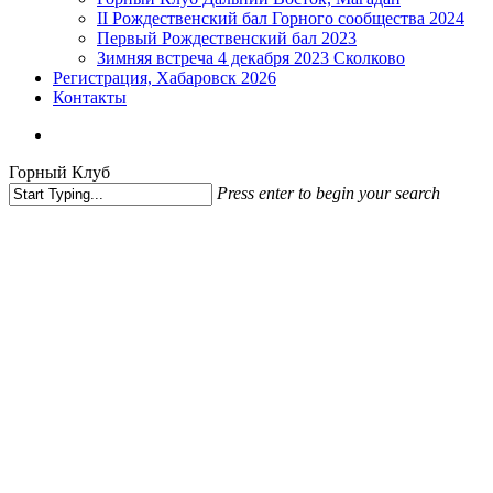
II Рождественский бал Горного сообщества 2024
Первый Рождественский бал 2023
Зимняя встреча 4 декабря 2023 Сколково
Регистрация, Хабаровск 2026
Контакты
vk
phone
email
Горный Клуб
Press enter to begin your search
Close
Search