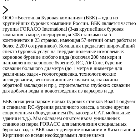
ООО «Восточная Буровая компания» (ВБК) – одна из
крупнейших буровых компании России. ВБК является частью
группы FORACO International (3-ая крупнейшая буровая
компания в мире, оперирующая 308 станками на 5
континентах в 23 странах, имеющая 57-летний опыт работы и
более 2,200 сотрудников). Компания предлагает широчайший
спектр буровых услуг на твердые полезные ископаемые:
керновое бурение любого вида (включая 200 мм керн и
направленное керновое бурение), RC, Air Core, бурение
скважин большого диаметра (до 1 метра в диаметре для
различных задач - геологоразведка, технологические
исследования, вентиляционные скважины, скважины
обратной закладки и пр.), строительство глубоких скважин
для добычи воды и водоотведения из карьеров и др.
ВБК оснащена парком новых буровых станков Воаrt Longyear
и станками RC-бурения различного класса, а также другим
современным оборудованием (бульдозеры CAT, мобильные
здания и т.д.). Мы обладаем опытом ввоза уникальных
станков из парка FORACO для выполнения специальных
буровых задач. ВБК имеет дочерние компании в Казахстане и
Киргизии со всеми необходимыми лицензиями.