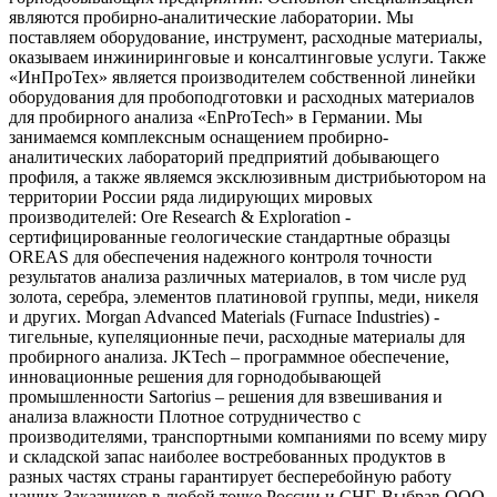
являются пробирно-аналитические лаборатории. Мы
поставляем оборудование, инструмент, расходные материалы,
оказываем инжиниринговые и консалтинговые услуги. Также
«ИнПроТех» является производителем собственной линейки
оборудования для пробоподготовки и расходных материалов
для пробирного анализа «EnProTech» в Германии. Мы
занимаемся комплексным оснащением пробирно-
аналитических лабораторий предприятий добывающего
профиля, а также являемся эксклюзивным дистрибьютором на
территории России ряда лидирующих мировых
производителей: Ore Research & Exploration -
сертифицированные геологические стандартные образцы
OREAS для обеспечения надежного контроля точности
результатов анализа различных материалов, в том числе руд
золота, серебра, элементов платиновой группы, меди, никеля
и других. Morgan Advanced Materials (Furnace Industries) -
тигельные, купеляционные печи, расходные материалы для
пробирного анализа. JKTech – программное обеспечение,
инновационные решения для горнодобывающей
промышленности Sartorius – решения для взвешивания и
анализа влажности Плотное сотрудничество с
производителями, транспортными компаниями по всему миру
и складской запас наиболее востребованных продуктов в
разных частях страны гарантирует бесперебойную работу
наших Заказчиков в любой точке России и СНГ. Выбрав ООО