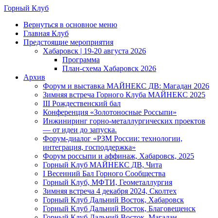
Skip
Горный Клуб
to
Menu
Вернуться в основное меню
main
Главная Клуб
content
Предстоящие мероприятия
Хабаровск | 19-20 августа 2026
Программа
План-схема Хабаровск 2026
Архив
Форум и выставка МАЙНЕКС ДВ: Магадан 2026
Зимняя встреча Горного Клуба МАЙНЕКС 2025
III Рождественский бал
Конференция «Золотоносные Россыпи»
Инжиниринг горно-металлургических проектов
— от идеи до запуска.
Форум-диалог «РЗМ России: технологии,
интеграция, господдержка»
Форум россыпи и аффинаж, Хабаровск, 2025
Горный Клуб МАЙНЕКС ДВ, Чита
I Весенний Бал Горного Сообщества
Горный Клуб, МФТИ, Геометаллургия
Зимняя встреча 4 декабря 2024, Сколтех
Горный Клуб Дальний Восток, Хабаровск
Горный Клуб Дальний Восток, Благовещенск
Горный Клуб Дальний Восток, Магадан