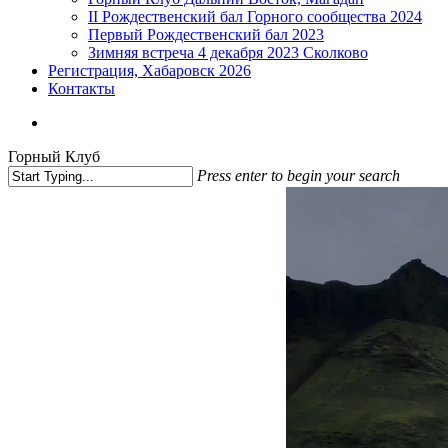
II Рождественский бал Горного сообщества 2024
Первый Рождественский бал 2023
Зимняя встреча 4 декабря 2023 Сколково
Регистрация, Хабаровск 2026
Контакты
vk
phone
email
Горный Клуб
Press enter to begin your search
Close
Search