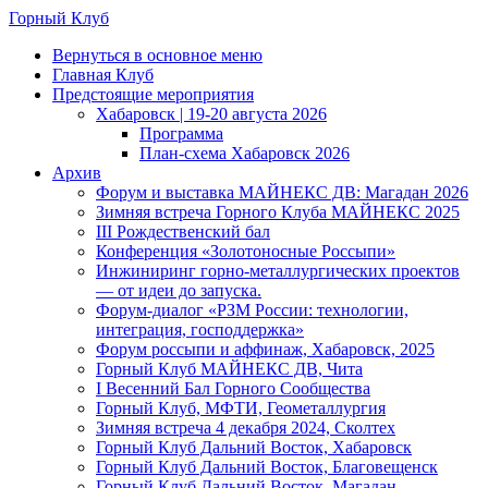
Skip
Горный Клуб
to
Menu
Вернуться в основное меню
main
Главная Клуб
content
Предстоящие мероприятия
Хабаровск | 19-20 августа 2026
Программа
План-схема Хабаровск 2026
Архив
Форум и выставка МАЙНЕКС ДВ: Магадан 2026
Зимняя встреча Горного Клуба МАЙНЕКС 2025
III Рождественский бал
Конференция «Золотоносные Россыпи»
Инжиниринг горно-металлургических проектов
— от идеи до запуска.
Форум-диалог «РЗМ России: технологии,
интеграция, господдержка»
Форум россыпи и аффинаж, Хабаровск, 2025
Горный Клуб МАЙНЕКС ДВ, Чита
I Весенний Бал Горного Сообщества
Горный Клуб, МФТИ, Геометаллургия
Зимняя встреча 4 декабря 2024, Сколтех
Горный Клуб Дальний Восток, Хабаровск
Горный Клуб Дальний Восток, Благовещенск
Горный Клуб Дальний Восток, Магадан