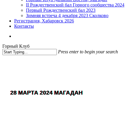
II Рождественский бал Горного сообщества 2024
Первый Рождественский бал 2023
Зимняя встреча 4 декабря 2023 Сколково
Регистрация, Хабаровск 2026
Контакты
vk
phone
email
Горный Клуб
Press enter to begin your search
Close
Search
28 МАРТА 2024 МАГАДАН
Горный клуб Майнекс