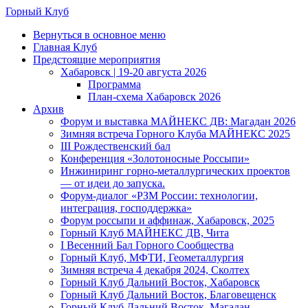
Skip
Горный Клуб
to
Menu
Вернуться в основное меню
main
Главная Клуб
content
Предстоящие мероприятия
Хабаровск | 19-20 августа 2026
Программа
План-схема Хабаровск 2026
Архив
Форум и выставка МАЙНЕКС ДВ: Магадан 2026
Зимняя встреча Горного Клуба МАЙНЕКС 2025
III Рождественский бал
Конференция «Золотоносные Россыпи»
Инжиниринг горно-металлургических проектов
— от идеи до запуска.
Форум-диалог «РЗМ России: технологии,
интеграция, господдержка»
Форум россыпи и аффинаж, Хабаровск, 2025
Горный Клуб МАЙНЕКС ДВ, Чита
I Весенний Бал Горного Сообщества
Горный Клуб, МФТИ, Геометаллургия
Зимняя встреча 4 декабря 2024, Сколтех
Горный Клуб Дальний Восток, Хабаровск
Горный Клуб Дальний Восток, Благовещенск
Горный Клуб Дальний Восток, Магадан